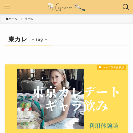
ホーム
東カレ
東カレ
– tag –
ギャラ飲み体験談